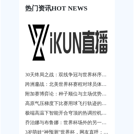
热门资讯
HOT NEWS
30天终局之战：双线争冠与世界杯序曲的终极狂飙
跨洲鏖战：北美世界杯赛程对球员体能阈值与竞技状态滑坡的临界评估
附加赛博弈论：种子顺位与主场优势的权重再平衡
高原气压梯度下比赛用球飞行轨迹的非线性扰动建模与自适应气动补偿——以2026年世界杯墨西哥赛区为例
极端高温下智能开合穹顶的热调控机制研究——以2026世界杯索菲体育场为案例
乔治娜与布鲁娜：世界杯场外的另一面“颜值对决”
3岁萌娃“神预测”世界杯，网友直呼：未来穿越者？