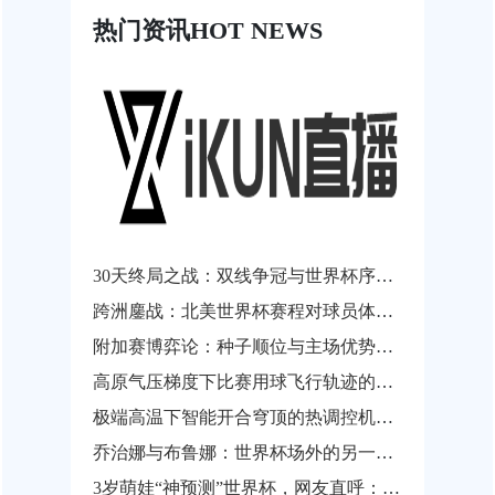
热门资讯
HOT NEWS
30天终局之战：双线争冠与世界杯序曲的终极狂飙
跨洲鏖战：北美世界杯赛程对球员体能阈值与竞技状态滑坡的临界评估
附加赛博弈论：种子顺位与主场优势的权重再平衡
高原气压梯度下比赛用球飞行轨迹的非线性扰动建模与自适应气动补偿——以2026年世界杯墨西哥赛区为例
极端高温下智能开合穹顶的热调控机制研究——以2026世界杯索菲体育场为案例
乔治娜与布鲁娜：世界杯场外的另一面“颜值对决”
3岁萌娃“神预测”世界杯，网友直呼：未来穿越者？