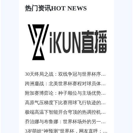
热门资讯
HOT NEWS
30天终局之战：双线争冠与世界杯序曲的终极狂飙
跨洲鏖战：北美世界杯赛程对球员体能阈值与竞技状态滑坡的临界评估
附加赛博弈论：种子顺位与主场优势的权重再平衡
高原气压梯度下比赛用球飞行轨迹的非线性扰动建模与自适应气动补偿——以2026年世界杯墨西哥赛区为例
极端高温下智能开合穹顶的热调控机制研究——以2026世界杯索菲体育场为案例
乔治娜与布鲁娜：世界杯场外的另一面“颜值对决”
3岁萌娃“神预测”世界杯，网友直呼：未来穿越者？