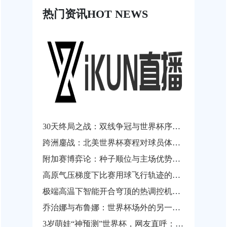
热门资讯
HOT NEWS
30天终局之战：双线争冠与世界杯序曲的终极狂飙
跨洲鏖战：北美世界杯赛程对球员体能阈值与竞技状态滑坡的临界评估
附加赛博弈论：种子顺位与主场优势的权重再平衡
高原气压梯度下比赛用球飞行轨迹的非线性扰动建模与自适应气动补偿——以2026年世界杯墨西哥赛区为例
极端高温下智能开合穹顶的热调控机制研究——以2026世界杯索菲体育场为案例
乔治娜与布鲁娜：世界杯场外的另一面“颜值对决”
3岁萌娃“神预测”世界杯，网友直呼：未来穿越者？