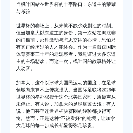
当枫叶国站在世界杯的十字路口：东道主的荣耀
与考验
世界杯的赛场上，从来就不缺少戏剧性的时刻。
但当加拿大以东道主的身份，第一次站在淘汰赛
的门槛前，那种激动与忐忑交织的心情，恐怕只
有真正经历过的人才能体会。作为一名跟踪国际
体育赛事三十年的老观察者，我见证过太多东道
主的主场悲欢，而这一次，枫叶国的故事格外让
人动容。
加拿大，这个以冰球为国民运动的国度，在足球
领域向来算不上传统强队。当国际足联将2026年
世界杯的举办权授予这个北美国家时，质疑声从
未停止。有人说，加拿大的足球底蕴太浅；有人
说，他们甚至连世界杯决赛圈的经验都少得可
怜。然而，正是这种“不被看好”的处境，让加拿
大足球的每一步成长都显得弥足珍贵。