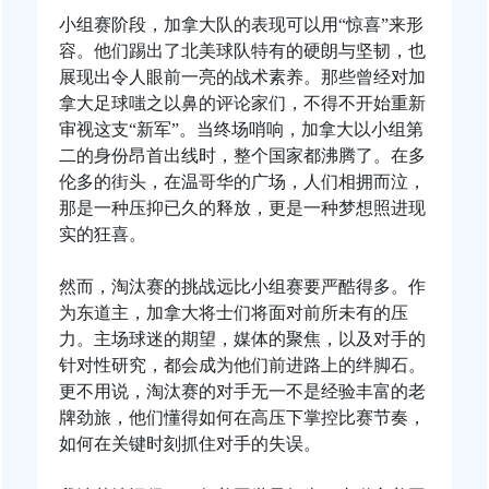
小组赛阶段，加拿大队的表现可以用“惊喜”来形
容。他们踢出了北美球队特有的硬朗与坚韧，也
展现出令人眼前一亮的战术素养。那些曾经对加
拿大足球嗤之以鼻的评论家们，不得不开始重新
审视这支“新军”。当终场哨响，加拿大以小组第
二的身份昂首出线时，整个国家都沸腾了。在多
伦多的街头，在温哥华的广场，人们相拥而泣，
那是一种压抑已久的释放，更是一种梦想照进现
实的狂喜。
然而，淘汰赛的挑战远比小组赛要严酷得多。作
为东道主，加拿大将士们将面对前所未有的压
力。主场球迷的期望，媒体的聚焦，以及对手的
针对性研究，都会成为他们前进路上的绊脚石。
更不用说，淘汰赛的对手无一不是经验丰富的老
牌劲旅，他们懂得如何在高压下掌控比赛节奏，
如何在关键时刻抓住对手的失误。