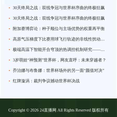
30天终局之战：双线争冠与世界杯序曲的终极狂飙
30天终局之战：双线争冠与世界杯序曲的终极狂飙
附加赛博弈论：种子顺位与主场优势的权重再平衡
高原气压梯度下比赛用球飞行轨迹的非线性扰动建模与自适应气动补偿——以2026年世界杯墨西哥赛区为例
极端高温下智能开合穹顶的热调控机制研究——以2026世界杯索菲体育场为案例
3岁萌娃“神预测”世界杯，网友直呼：未来穿越者？
乔治娜与布鲁娜：世界杯场外的另一面“颜值对决”
红牌漩涡：裁判争议撼动世界杯决战
Copyright © 2026 24直播网 All Rights Reserved 版权所有